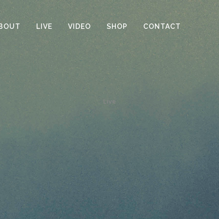
BOUT
LIVE
VIDEO
SHOP
CONTACT
Live