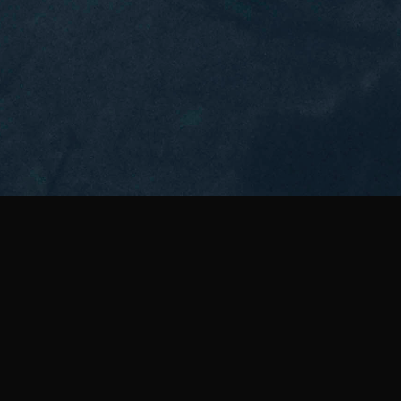
aleźć najlepsze porady i akcesoria dla miłośników samochodów terenowyc
 pelit ja jännittävä pelikokemus sivustolla
https://chickengamecasino.fi
e online hry a skvelé výhry na
https://chickengamecasino.sk/
ešte dnes!